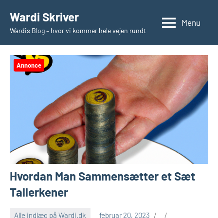
Videre
Wardi Skriver
til
Menu
Wardis Blog – hvor vi kommer hele vejen rundt
indhold
Annonce
Hvordan Man Sammensætter et Sæt
Tallerkener
Alle indlæg på Wardi.dk
februar 20, 2023