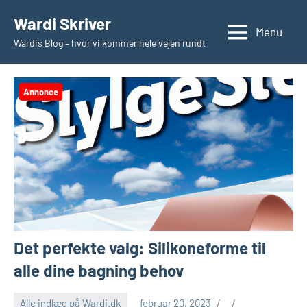
Videre
Wardi Skriver
til
Menu
Wardis Blog – hvor vi kommer hele vejen rundt
indhold
Annonce
Det perfekte valg: Silikoneforme til
alle dine bagning behov
Alle indlæg på Wardi.dk
februar 20, 2023