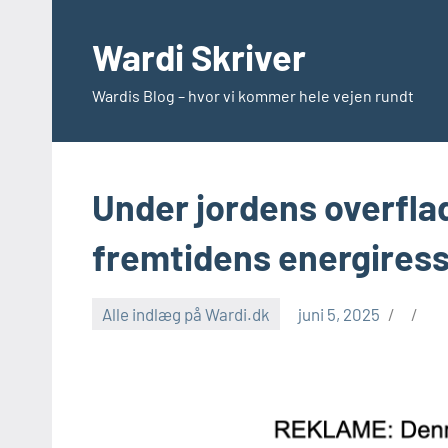
Videre
til
Wardi Skriver
indhold
Wardis Blog – hvor vi kommer hele vejen rundt
Under jordens overfla
fremtidens energires
Alle indlæg på Wardi.dk
juni 5, 2025