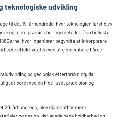
g teknologiske udvikling
ge til det 19. århundrede, hvor teknologien først blev
bere og mere præcise boringsmetoder. Den tidligste
1860’erne, hvor ingeniører begyndte at inkorporere
 forbedre effektiviteten ved at gennembore hårde
aludvinding og geologisk efterforskning, da
igt at bore med en hidtil uset præcision og
et 20. århundrede, blev diamantbor mere
aterialer og design, der øgede både holdbarhed og