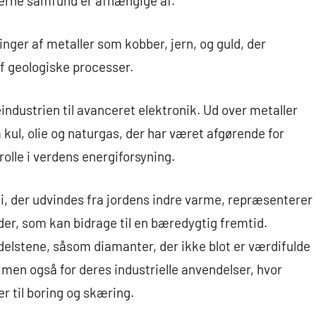
erne samfund er afhængige af.
nger af metaller som kobber, jern, og guld, der
f geologiske processer.
eindustrien til avanceret elektronik. Ud over metaller
ul, olie og naturgas, der har været afgørende for
 rolle i verdens energiforsyning.
i, der udvindes fra jordens indre varme, repræsenterer
er, som kan bidrage til en bæredygtig fremtid.
elstene, såsom diamanter, der ikke blot er værdifulde
men også for deres industrielle anvendelser, hvor
 til boring og skæring.