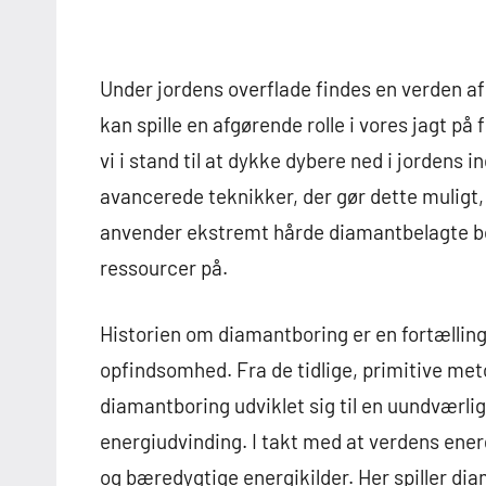
Under jordens overflade findes en verden a
kan spille en afgørende rolle i vores jagt på
vi i stand til at dykke dybere ned i jordens
avancerede teknikker, der gør dette muligt
anvender ekstremt hårde diamantbelagte bor
ressourcer på.
Historien om diamantboring er en fortællin
opfindsomhed. Fra de tidlige, primitive meto
diamantboring udviklet sig til en uundværlig
energiudvinding. I takt med at verdens energ
og bæredygtige energikilder. Her spiller dia