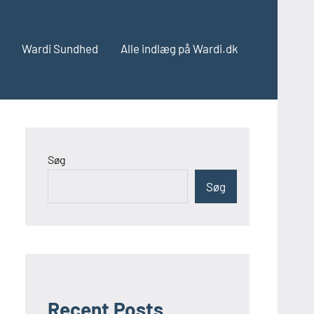
Wardi Sundhed
Alle indlæg på Wardi.dk
Søg
Søg
Recent Posts