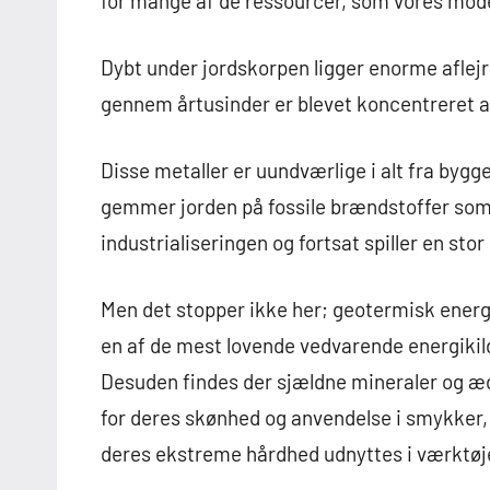
for mange af de ressourcer, som vores mod
Dybt under jordskorpen ligger enorme aflejri
gennem årtusinder er blevet koncentreret a
Disse metaller er uundværlige i alt fra bygg
gemmer jorden på fossile brændstoffer som k
industrialiseringen og fortsat spiller en stor
Men det stopper ikke her; geotermisk energ
en af de mest lovende vedvarende energikild
Desuden findes der sjældne mineraler og æd
for deres skønhed og anvendelse i smykker, 
deres ekstreme hårdhed udnyttes i værktøjer