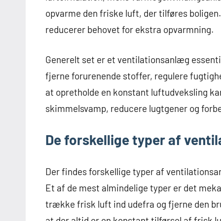
opvarme den friske luft, der tilføres bolige
reducerer behovet for ekstra opvarmning.
Generelt set er et ventilationsanlæg essenti
fjerne forurenende stoffer, regulere fugtigh
at opretholde en konstant luftudveksling kan
skimmelsvamp, reducere lugtgener og forbedr
De forskellige typer af vent
Der findes forskellige typer af ventilations
Et af de mest almindelige typer er det meka
trække frisk luft ind udefra og fjerne den b
at der altid er en konstant tilførsel af frisk 