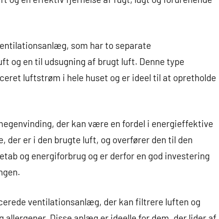
ventilationsanlæg, som har to separate
 luft og en til udsugning af brugt luft. Denne type
ret luftstrøm i hele huset og er ideel til at opretholde
egenvinding, der kan være en fordel i energieffektive
der er i den brugte luft, og overfører den til den
etab og energiforbrug og er derfor en god investering
ngen.
rede ventilationsanlæg, der kan filtrere luften og
g allergener. Disse anlæg er ideelle for dem, der lider af