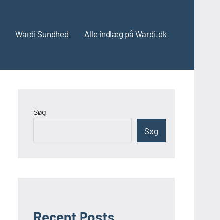
Wardi Sundhed
Alle indlæg på Wardi.dk
Søg
Søg
Recent Posts