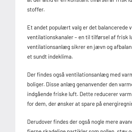
stoffer.
Et andet populært valg er det balancerede 
ventilationskanaler – en til tilførsel af frisk
ventilationsanlæg sikrer en jævn og afbalance
et sundt indeklima.
Der findes også ventilationsanlæg med varm
boliger. Disse anlæg genanvender den varme, 
indgående friske luft. Dette reducerer varm
for dem, der ønsker at spare på energiregni
Derudover findes der også nogle mere avance
fjerne skadelige partikler som pollen, støv o