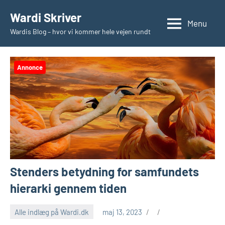
Videre
Wardi Skriver
til
Menu
Wardis Blog – hvor vi kommer hele vejen rundt
indhold
Annonce
Stenders betydning for samfundets
hierarki gennem tiden
Alle indlæg på Wardi.dk
maj 13, 2023