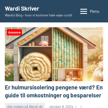
Videre
Wardi Skriver
til
Menu
Wardis Blog – hvor vi kommer hele vejen rundt
indhold
Annonce
Er hulmursisolering pengene værd? En
guide til omkostninger og besparelser
Alle indlæg på Wardi.dk
oktober 8, 2024