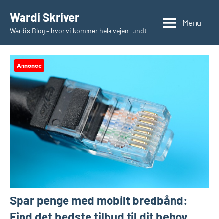
Videre
Wardi Skriver
til
Menu
Wardis Blog – hvor vi kommer hele vejen rundt
indhold
Annonce
Spar penge med mobilt bredbånd:
Find det bedste tilbud til dit behov.