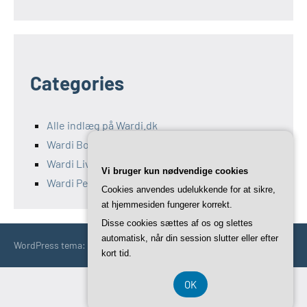
Categories
Alle indlæg på Wardi.dk
Wardi Bolig
Wardi Livsstil
Vi bruger kun nødvendige cookies
Wardi Penge
Cookies anvendes udelukkende for at sikre,
at hjemmesiden fungerer korrekt.
Disse cookies sættes af os og slettes
automatisk, når din session slutter eller efter
WordPress tema: Occasio by ThemeZee.
kort tid.
OK
CVR 3740 7739