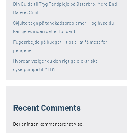
Din Guide til Tryg Tandpleje på Østerbro: Mere End
Bare et Smil
Skjulte tegn på tandkødsproblemer — og hvad du
kan gøre, inden det er for sent
Fugearbejde på budget – tips til at få mest for
pengene
Hvordan vælger du den rigtige elektriske
cykelpumpe til MTB?
Recent Comments
Der er ingen kommentarer at vise.