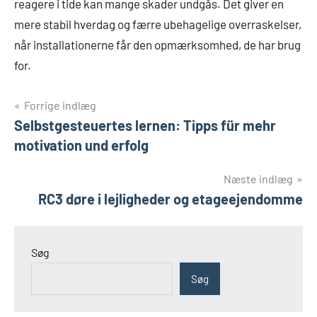
reagere i tide kan mange skader undgås. Det giver en
mere stabil hverdag og færre ubehagelige overraskelser,
når installationerne får den opmærksomhed, de har brug
for.
Indlægsnavigation
Forrige indlæg
Selbstgesteuertes lernen: Tipps für mehr
motivation und erfolg
Næste indlæg
RC3 døre i lejligheder og etageejendomme
Søg
Søg