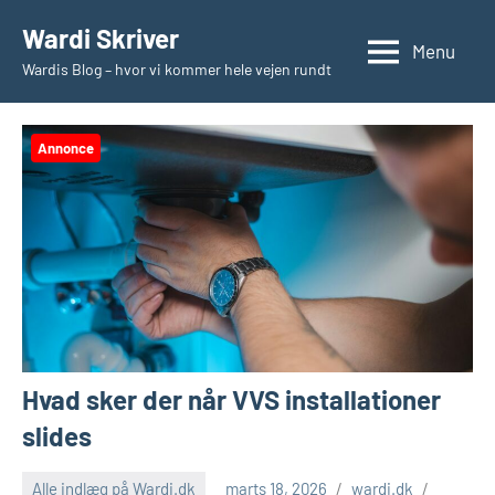
Videre
Wardi Skriver
til
Menu
Wardis Blog – hvor vi kommer hele vejen rundt
indhold
Annonce
Hvad sker der når VVS installationer
slides
Alle indlæg på Wardi.dk
marts 18, 2026
wardi.dk