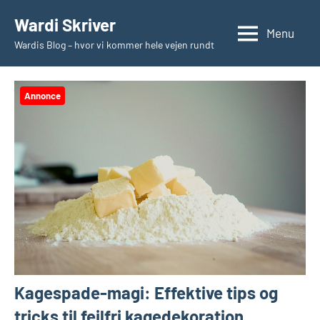
Videre
Wardi Skriver
til
Menu
Wardis Blog – hvor vi kommer hele vejen rundt
indhold
Annonce
Kagespade-magi: Effektive tips og
tricks til fejlfri kagedekoration