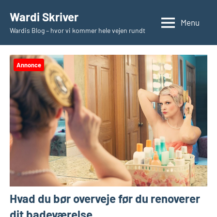
Videre
Wardi Skriver
til
Menu
Wardis Blog – hvor vi kommer hele vejen rundt
indhold
Annonce
Hvad du bør overveje før du renoverer
dit badeværelse