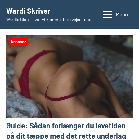
Videre
Wardi Skriver
til
Menu
Wardis Blog – hvor vi kommer hele vejen rundt
indhold
Annonce
Guide: Sådan forlænger du levetiden
på dit tæppe med det rette underlag