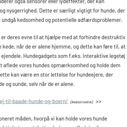
derer også sensorer eller lydeffekter, der kan
og nysgerrighed. Dette er særligt vigtigt for hunde, der
 at undgå kedsomhed og potentielle adfærdsproblemer.
r deres evne til at hjælpe med at forhindre destruktiv
 kede, når de er alene hjemme, og dette kan føre til, at
 ejendele. Hundegadgets som f.eks. interaktive legetøj
 at aflede vores hundes opmærksomhed og holde dem
ette kan være en stor lettelse for hundeejere, der
de og sunde, selv når de er alene.
ej-til-baade-hunde-og-boern/
>>
oneret måden, hvorpå vi kan holde vores hunde