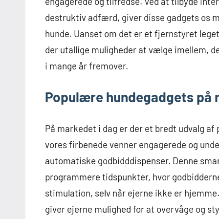
engagerede og tilfredse. Ved at tilbyde inte
destruktiv adfærd, giver disse gadgets os mu
hunde. Uanset om det er et fjernstyret leget
der utallige muligheder at vælge imellem, 
i mange år fremover.
Populære hundegadgets på m
På markedet i dag er der et bredt udvalg af
vores firbenede venner engagerede og unde
automatiske godbidddispenser. Denne smart
programmere tidspunkter, hvor godbidderne
stimulation, selv når ejerne ikke er hjemme.
giver ejerne mulighed for at overvåge og st