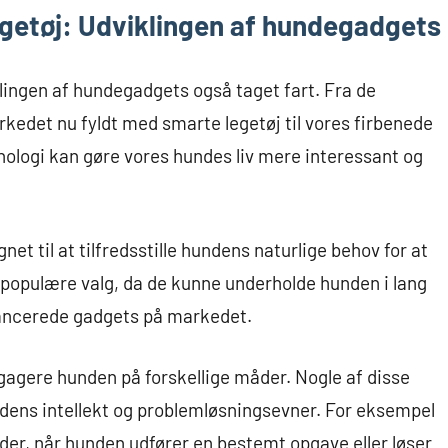
legetøj: Udviklingen af hundegadgets
lingen af hundegadgets også taget fart. Fra de
rkedet nu fyldt med smarte legetøj til vores firbenede
knologi kan gøre vores hundes liv mere interessant og
et til at tilfredsstille hundens naturlige behov for at
 populære valg, da de kunne underholde hunden i lang
vancerede gadgets på markedet.
gagere hunden på forskellige måder. Nogle af disse
ndens intellekt og problemløsningsevner. For eksempel
dder, når hunden udfører en bestemt opgave eller løser