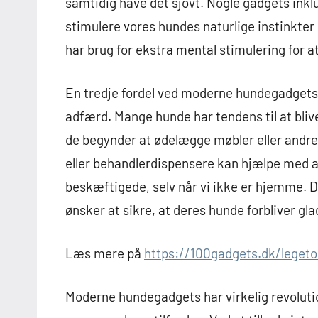
samtidig have det sjovt. Nogle gadgets inklu
stimulere vores hundes naturlige instinkter 
har brug for ekstra mental stimulering for
En tredje fordel ved moderne hundegadgets e
adfærd. Mange hunde har tendens til at blive
de begynder at ødelægge møbler eller andre
eller behandlerdispensere kan hjælpe med
beskæftigede, selv når vi ikke er hjemme. D
ønsker at sikre, at deres hunde forbliver gla
Læs mere på
https://100gadgets.dk/legeto
Moderne hundegadgets har virkelig revoluti