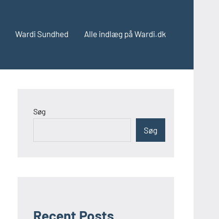
Wardi Sundhed
Alle indlæg på Wardi.dk
Søg
Søg
Recent Posts