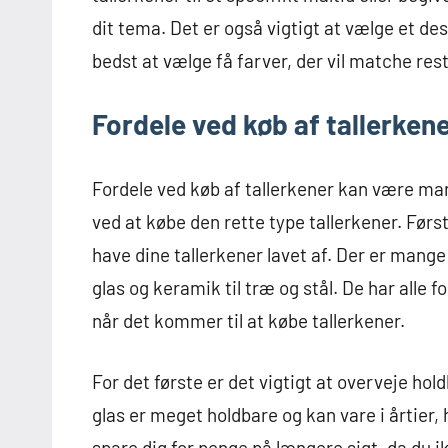
dit tema. Det er også vigtigt at vælge et desi
bedst at vælge få farver, der vil matche res
Fordele ved køb af tallerken
Fordele ved køb af tallerkener kan være mang
ved at købe den rette type tallerkener. Førs
have dine tallerkener lavet af. Der er mange 
glas og keramik til træ og stål. De har alle 
når det kommer til at købe tallerkener.
For det første er det vigtigt at overveje ho
glas er meget holdbare og kan vare i årtier, hv
spare dig for penge på længere sigt, da du i