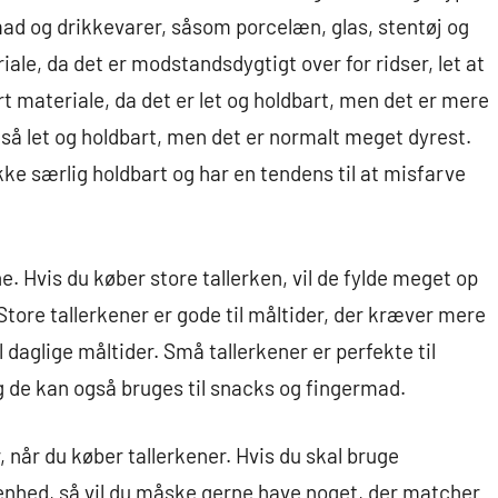
mad og drikkevarer, såsom porcelæn, glas, stentøj og
le, da det er modstandsdygtigt over for ridser, let at
t materiale, da det er let og holdbart, men det er mere
gså let og holdbart, men det er normalt meget dyrest.
ikke særlig holdbart og har en tendens til at misfarve
e. Hvis du køber store tallerken, vil de fylde meget op
 Store tallerkener er gode til måltider, der kræver mere
l daglige måltider. Små tallerkener er perfekte til
og de kan også bruges til snacks og fingermad.
, når du køber tallerkener. Hvis du skal bruge
givenhed, så vil du måske gerne have noget, der matcher