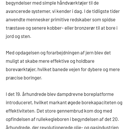
begyndelser med simple håndværktøjer til de
avancerede systemer, vi kender i dag. I de tidligste tider
anvendte mennesker primitive redskaber som spidse
træstave og senere kobber- eller bronzerør til at bore i
jord og sten.
Med opdagelsen og forarbejdningen af jern blev det
muligt at skabe mere effektive og holdbare
boreværktøjer, hvilket banede vejen for dybere og mere
præcise boringer.
I det 19. århundrede blev dampdrevne boreplatforme
introduceret, hvilket markant øgede borekapaciteten og
effektiviteten. Det store gennembrud kom dog med
opfindelsen af rullekegleboren i begyndelsen af det 20.
århundrede, der revolutionerede olie- og gasindustrien