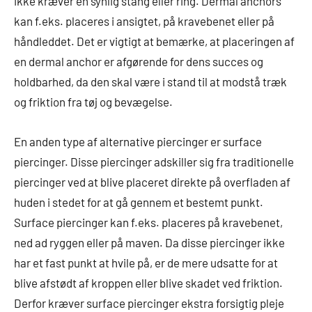
ikke kræver en synlig stang eller ring. Dermal anchors
kan f.eks. placeres i ansigtet, på kravebenet eller på
håndleddet. Det er vigtigt at bemærke, at placeringen af
en dermal anchor er afgørende for dens succes og
holdbarhed, da den skal være i stand til at modstå træk
og friktion fra tøj og bevægelse.
En anden type af alternative piercinger er surface
piercinger. Disse piercinger adskiller sig fra traditionelle
piercinger ved at blive placeret direkte på overfladen af
huden i stedet for at gå gennem et bestemt punkt.
Surface piercinger kan f.eks. placeres på kravebenet,
ned ad ryggen eller på maven. Da disse piercinger ikke
har et fast punkt at hvile på, er de mere udsatte for at
blive afstødt af kroppen eller blive skadet ved friktion.
Derfor kræver surface piercinger ekstra forsigtig pleje