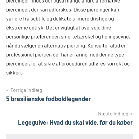
piercinger findes der også mange andre alternative
piercinger, der kan udforskes. Disse piercinger kan
variere fra subtile og delikate til mere dristige og
ekstreme udtryk. Det er vigtigt at overveje dine
personlige præferencer, smertetærskel og helingsevne,
når du vælger en alternativ piercing. Konsulter altid en
professionel piercer, der har erfaring med denne type
piercinger, for at sikre at proceduren udføres korrekt og
sikkert.
Indlægsnavigation
Forrige indlæg
5 brasilianske fodboldlegender
Næste indlæg
Legegulve: Hvad du skal vide, før du køber