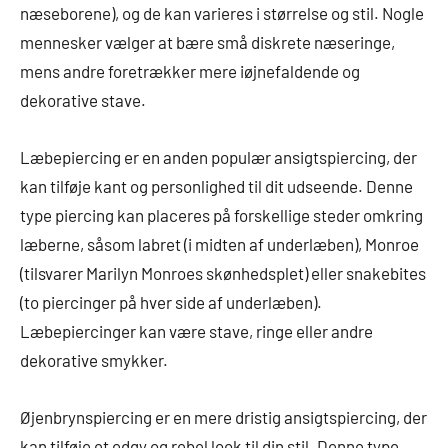
næseborene), og de kan varieres i størrelse og stil. Nogle
mennesker vælger at bære små diskrete næseringe,
mens andre foretrækker mere iøjnefaldende og
dekorative stave.
Læbepiercing er en anden populær ansigtspiercing, der
kan tilføje kant og personlighed til dit udseende. Denne
type piercing kan placeres på forskellige steder omkring
læberne, såsom labret (i midten af underlæben), Monroe
(tilsvarer Marilyn Monroes skønhedsplet) eller snakebites
(to piercinger på hver side af underlæben).
Læbepiercinger kan være stave, ringe eller andre
dekorative smykker.
Øjenbrynspiercing er en mere dristig ansigtspiercing, der
kan tilføje et edgy og rebel look til din stil. Denne type