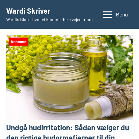
Videre
Wardi Skriver
til
Menu
Wardis Blog – hvor vi kommer hele vejen rundt
indhold
Annonce
Undgå hudirritation: Sådan vælger du
den rigtige hudormefjerner til din