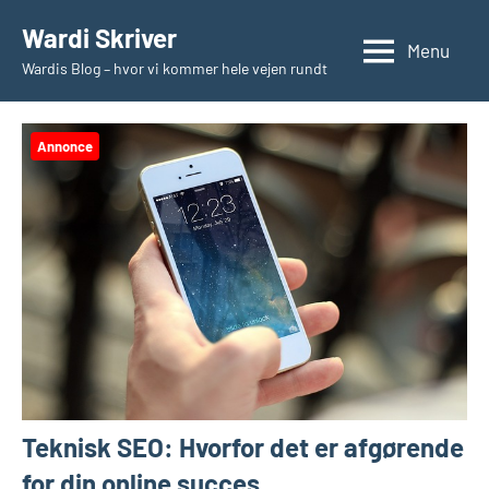
Videre
Wardi Skriver
til
Menu
Wardis Blog – hvor vi kommer hele vejen rundt
indhold
Annonce
Teknisk SEO: Hvorfor det er afgørende
for din online succes