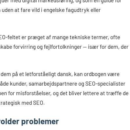
jder med digital markedsføring, og som en guide for
uden at fare vild i engelske fagudtryk eller
SEO-feltet er præget af mange tekniske termer, ofte
kabe forvirring og fejlfortolkninger — især for dem, der
e dem på et letforståeligt dansk, kan ordbogen være
t både kunder, samarbejdspartnere og SEO-specialister
 for misforståelser, og det bliver lettere at træffe de
 strategisk med SEO.
volder problemer