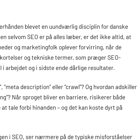
erhånden blevet en uundværlig disciplin for danske
en selvom SEO er på alles læber, er det ikke altid, at
der og marketingfolk oplever forvirring, når de
rkortelser og tekniske termer, som præger SEO-
l i arbejdet og i sidste ende dårlige resultater.
, “meta description” eller “crawl”? Og hvordan adskiller
g”? Når sproget bliver en barriere, risikerer både
t tale forbi hinanden – og det kan koste dyrt på
ingen i SEO, ser nærmere på de typiske misforståelser