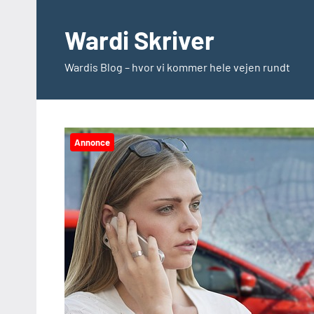
Videre
til
Wardi Skriver
indhold
Wardis Blog – hvor vi kommer hele vejen rundt
Annonce