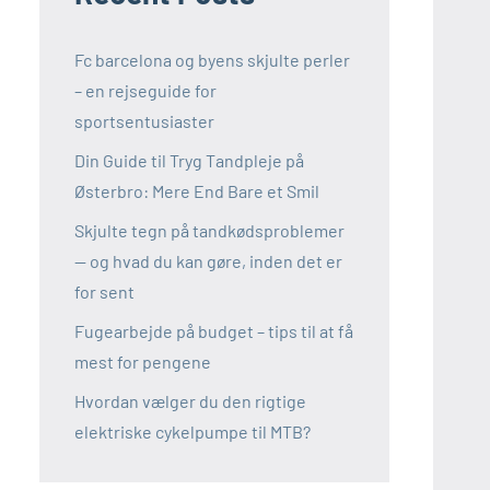
Fc barcelona og byens skjulte perler
– en rejseguide for
sportsentusiaster
Din Guide til Tryg Tandpleje på
Østerbro: Mere End Bare et Smil
Skjulte tegn på tandkødsproblemer
— og hvad du kan gøre, inden det er
for sent
Fugearbejde på budget – tips til at få
mest for pengene
Hvordan vælger du den rigtige
elektriske cykelpumpe til MTB?