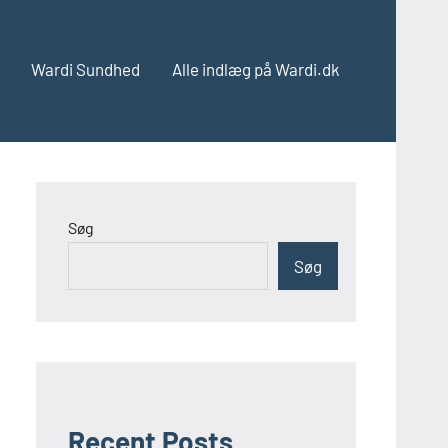
Wardi Sundhed
Alle indlæg på Wardi.dk
Søg
Søg
Recent Posts