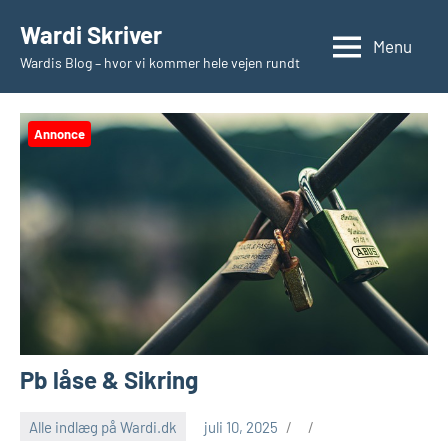
Videre
Wardi Skriver
til
Menu
Wardis Blog – hvor vi kommer hele vejen rundt
indhold
Annonce
Pb låse & Sikring
Alle indlæg på Wardi.dk
juli 10, 2025