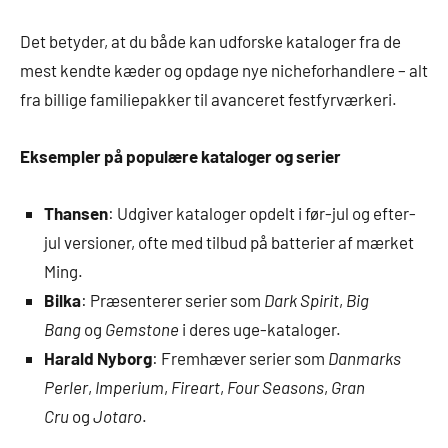
Det betyder, at du både kan udforske kataloger fra de
mest kendte kæder og opdage nye nicheforhandlere – alt
fra billige familiepakker til avanceret festfyrværkeri.
Eksempler på populære kataloger og serier
Thansen
: Udgiver kataloger opdelt i før-jul og efter-
jul versioner, ofte med tilbud på batterier af mærket
Ming.
Bilka
: Præsenterer serier som
Dark Spirit
,
Big
Bang
og
Gemstone
i deres uge-kataloger.
Harald Nyborg
: Fremhæver serier som
Danmarks
Perler
,
Imperium
,
Fireart
,
Four Seasons
,
Gran
Cru
og
Jotaro
.