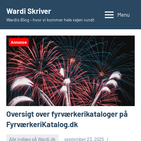
Videre
Wardi Skriver
til
Menu
Wardis Blog – hvor vi kommer hele vejen rundt
indhold
Annonce
Oversigt over fyrværkerikataloger på
FyrværkeriKatalog.dk
Alle indlæg på Wardi.dk
september 23, 2025