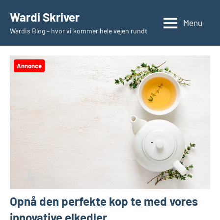
Videre
Wardi Skriver
til
Menu
Wardis Blog – hvor vi kommer hele vejen rundt
indhold
Annonce
Opnå den perfekte kop te med vores
innovative elkedler