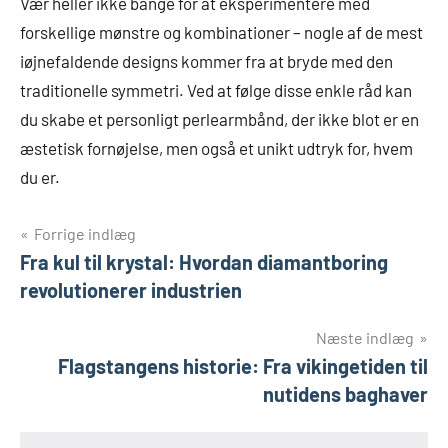
Vær heller ikke bange for at eksperimentere med
forskellige mønstre og kombinationer – nogle af de mest
iøjnefaldende designs kommer fra at bryde med den
traditionelle symmetri. Ved at følge disse enkle råd kan
du skabe et personligt perlearmbånd, der ikke blot er en
æstetisk fornøjelse, men også et unikt udtryk for, hvem
du er.
Indlægsnavigation
Forrige indlæg
Fra kul til krystal: Hvordan diamantboring
revolutionerer industrien
Næste indlæg
Flagstangens historie: Fra vikingetiden til
nutidens baghaver