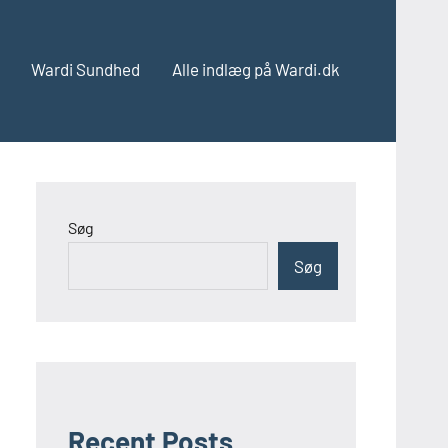
Wardi Sundhed
Alle indlæg på Wardi.dk
Søg
Søg
Recent Posts