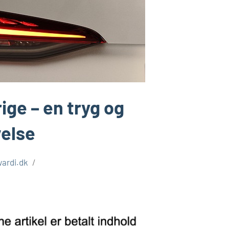
rige – en tryg og
else
wardi.dk