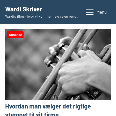
Videre
Wardi Skriver
til
Menu
Wardis Blog – hvor vi kommer hele vejen rundt
indhold
Annonce
Hvordan man vælger det rigtige
stempel til sit firma