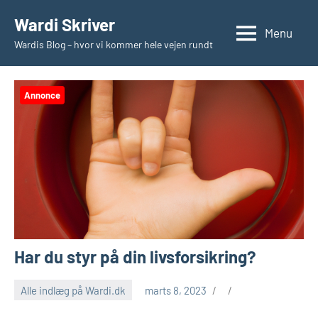
Videre
Wardi Skriver
til
Menu
Wardis Blog – hvor vi kommer hele vejen rundt
indhold
Annonce
Har du styr på din livsforsikring?
Alle indlæg på Wardi.dk
marts 8, 2023