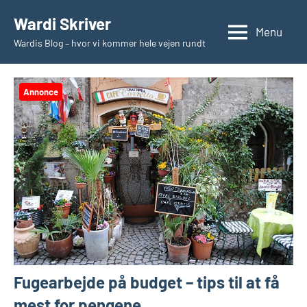
Videre
Wardi Skriver
til
Menu
Wardis Blog – hvor vi kommer hele vejen rundt
indhold
Annonce
Fugearbejde på budget – tips til at få
mest for pengene