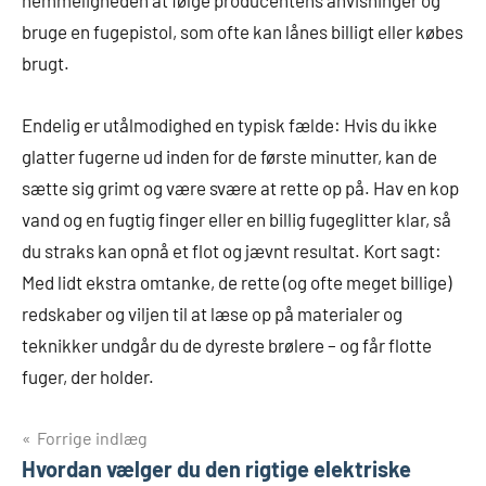
hemmeligheden at følge producentens anvisninger og
bruge en fugepistol, som ofte kan lånes billigt eller købes
brugt.
Endelig er utålmodighed en typisk fælde: Hvis du ikke
glatter fugerne ud inden for de første minutter, kan de
sætte sig grimt og være svære at rette op på. Hav en kop
vand og en fugtig finger eller en billig fugeglitter klar, så
du straks kan opnå et flot og jævnt resultat. Kort sagt:
Med lidt ekstra omtanke, de rette (og ofte meget billige)
redskaber og viljen til at læse op på materialer og
teknikker undgår du de dyreste brølere – og får flotte
fuger, der holder.
Indlægsnavigation
Forrige indlæg
Hvordan vælger du den rigtige elektriske