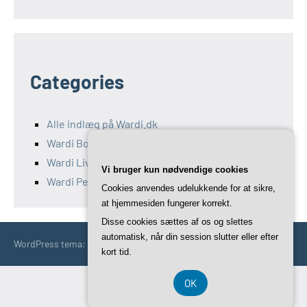
Categories
Alle indlæg på Wardi.dk
Wardi Bolig
Wardi Livsstil
Vi bruger kun nødvendige cookies
Wardi Penge
Cookies anvendes udelukkende for at sikre,
at hjemmesiden fungerer korrekt.
Disse cookies sættes af os og slettes
automatisk, når din session slutter eller efter
WordPress tema: Occasio by ThemeZee.
kort tid.
OK
CVR 3740 7739