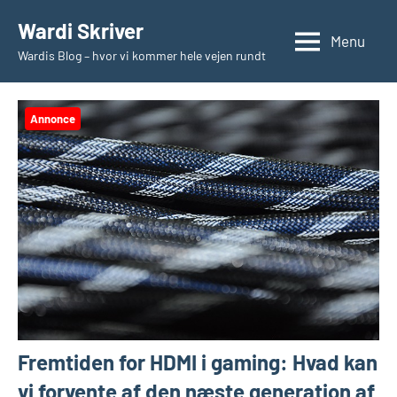
Videre
Wardi Skriver
til
Menu
Wardis Blog – hvor vi kommer hele vejen rundt
indhold
Annonce
Fremtiden for HDMI i gaming: Hvad kan
vi forvente af den næste generation af