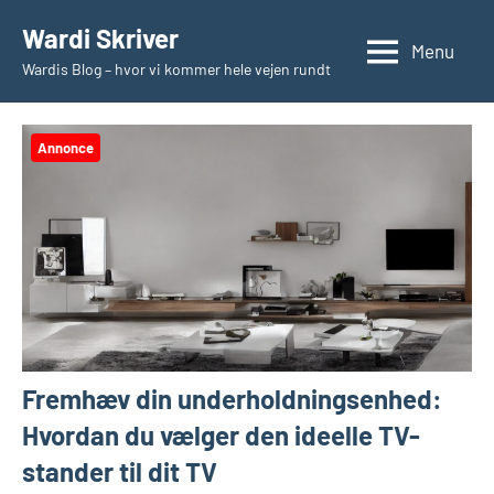
Videre
Wardi Skriver
til
Menu
Wardis Blog – hvor vi kommer hele vejen rundt
indhold
Annonce
Fremhæv din underholdningsenhed:
Hvordan du vælger den ideelle TV-
stander til dit TV