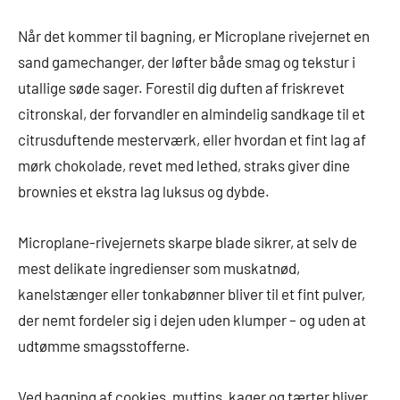
Når det kommer til bagning, er Microplane rivejernet en
sand gamechanger, der løfter både smag og tekstur i
utallige søde sager. Forestil dig duften af friskrevet
citronskal, der forvandler en almindelig sandkage til et
citrusduftende mesterværk, eller hvordan et fint lag af
mørk chokolade, revet med lethed, straks giver dine
brownies et ekstra lag luksus og dybde.
Microplane-rivejernets skarpe blade sikrer, at selv de
mest delikate ingredienser som muskatnød,
kanelstænger eller tonkabønner bliver til et fint pulver,
der nemt fordeler sig i dejen uden klumper – og uden at
udtømme smagsstofferne.
Ved bagning af cookies, muffins, kager og tærter bliver