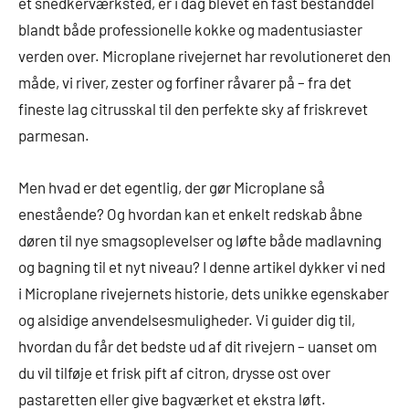
et snedkerværksted, er i dag blevet en fast bestanddel
blandt både professionelle kokke og madentusiaster
verden over. Microplane rivejernet har revolutioneret den
måde, vi river, zester og forfiner råvarer på – fra det
fineste lag citrusskal til den perfekte sky af friskrevet
parmesan.
Men hvad er det egentlig, der gør Microplane så
enestående? Og hvordan kan et enkelt redskab åbne
døren til nye smagsoplevelser og løfte både madlavning
og bagning til et nyt niveau? I denne artikel dykker vi ned
i Microplane rivejernets historie, dets unikke egenskaber
og alsidige anvendelsesmuligheder. Vi guider dig til,
hvordan du får det bedste ud af dit rivejern – uanset om
du vil tilføje et frisk pift af citron, drysse ost over
pastaretten eller give bagværket et ekstra løft.