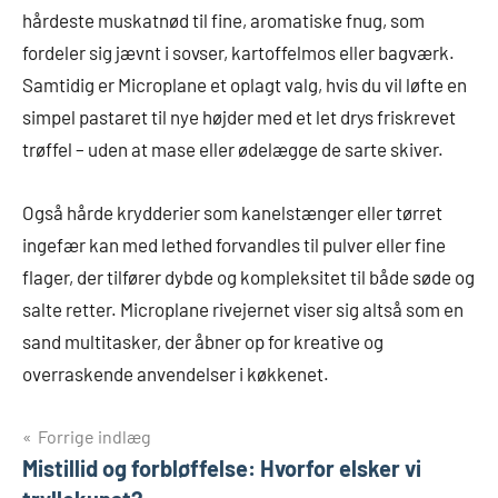
hårdeste muskatnød til fine, aromatiske fnug, som
fordeler sig jævnt i sovser, kartoffelmos eller bagværk.
Samtidig er Microplane et oplagt valg, hvis du vil løfte en
simpel pastaret til nye højder med et let drys friskrevet
trøffel – uden at mase eller ødelægge de sarte skiver.
Også hårde krydderier som kanelstænger eller tørret
ingefær kan med lethed forvandles til pulver eller fine
flager, der tilfører dybde og kompleksitet til både søde og
salte retter. Microplane rivejernet viser sig altså som en
sand multitasker, der åbner op for kreative og
overraskende anvendelser i køkkenet.
Indlægsnavigation
Forrige indlæg
Mistillid og forbløffelse: Hvorfor elsker vi