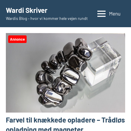
Videre
Wardi Skriver
til
Menu
Wardis Blog – hvor vi kommer hele vejen rundt
indhold
Annonce
Farvel til knækkede opladere – Trådløs
opladning med magneter