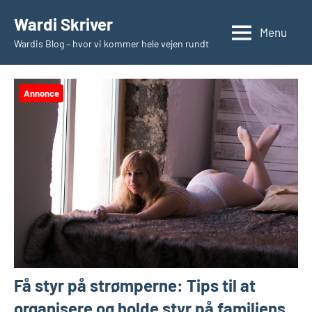
Videre
Wardi Skriver
til
Menu
Wardis Blog – hvor vi kommer hele vejen rundt
indhold
Annonce
Få styr på strømperne: Tips til at
organisere og holde styr på familiens