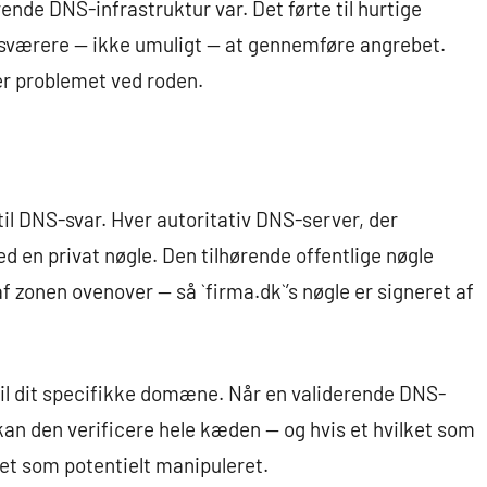
de DNS-infrastruktur var. Det førte til hurtige
 sværere — ikke umuligt — at gennemføre angrebet.
r problemet ved roden.
til DNS-svar. Hver autoritativ DNS-server, der
 en privat nøgle. Den tilhørende offentlige nøgle
af zonen ovenover — så `firma.dk`’s nøgle er signeret af
til dit specifikke domæne. Når en validerende DNS-
an den verificere hele kæden — og hvis et hvilket som
ret som potentielt manipuleret.