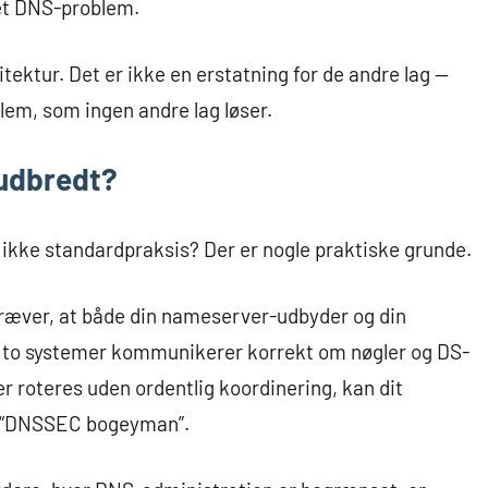
 et DNS-problem.
ektur. Det er ikke en erstatning for de andre lag —
blem, som ingen andre lag løser.
 udbredt?
å ikke standardpraksis? Der er nogle praktiske grunde.
ver, at både din nameserver-udbyder og din
de to systemer kommunikerer korrekt om nøgler og DS-
ler roteres uden ordentlig koordinering, kan dit
e “DNSSEC bogeyman”.