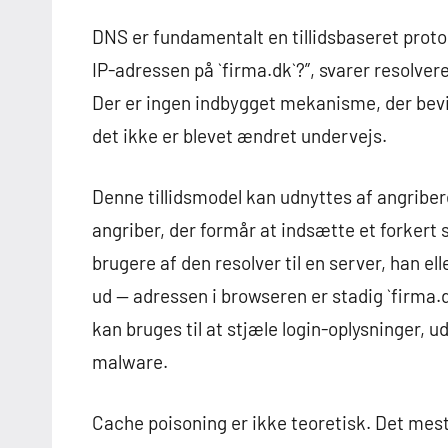
DNS er fundamentalt en tillidsbaseret proto
IP-adressen på `firma.dk`?”, svarer resolve
Der er ingen indbygget mekanisme, der bevis
det ikke er blevet ændret undervejs.
Denne tillidsmodel kan udnyttes af angriber
angriber, der formår at indsætte et forkert 
brugere af den resolver til en server, han el
ud — adressen i browseren er stadig `firma.dk
kan bruges til at stjæle login-oplysninger, u
malware.
Cache poisoning er ikke teoretisk. Det me