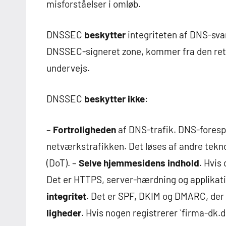
misforståelser i omløb.
DNSSEC
beskytter
integriteten af DNS-svar
DNSSEC-signeret zone, kommer fra den rette
undervejs.
DNSSEC
beskytter ikke
:
–
Fortroligheden
af DNS-trafik. DNS-forespør
netværkstrafikken. Det løses af andre tek
(DoT). –
Selve hjemmesidens indhold
. Hvis
Det er HTTPS, server-hærdning og applikati
integritet
. Det er SPF, DKIM og DMARC, de
ligheder
. Hvis nogen registrerer `firma-dk.