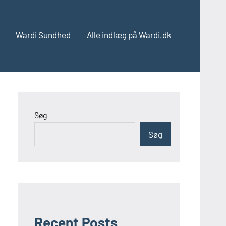
Wardi Sundhed
Alle indlæg på Wardi.dk
Søg
Søg
Recent Posts