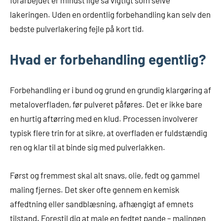
forarbejdet er mindst lige så vigtigt som selve
lakeringen. Uden en ordentlig forbehandling kan selv den
bedste pulverlakering fejle på kort tid.
Hvad er forbehandling egentlig?
Forbehandling er i bund og grund en grundig klargøring af
metaloverfladen, før pulveret påføres. Det er ikke bare
en hurtig aftørring med en klud. Processen involverer
typisk flere trin for at sikre, at overfladen er fuldstændig
ren og klar til at binde sig med pulverlakken.
Først og fremmest skal alt snavs, olie, fedt og gammel
maling fjernes. Det sker ofte gennem en kemisk
affedtning eller sandblæsning, afhængigt af emnets
tilstand. Forestil dig at male en fedtet pande – malingen