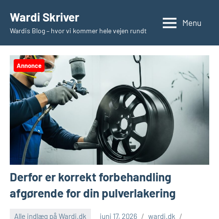
Videre
Wardi Skriver
til
Menu
Wardis Blog – hvor vi kommer hele vejen rundt
indhold
Annonce
Derfor er korrekt forbehandling
afgørende for din pulverlakering
Alle indlæg på Wardi.dk
juni 17, 2026
wardi.dk