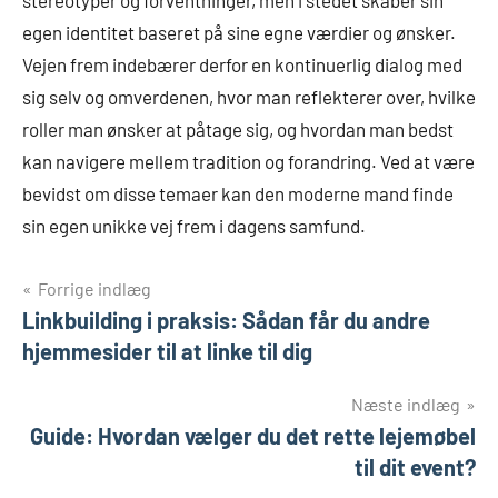
stereotyper og forventninger, men i stedet skaber sin
egen identitet baseret på sine egne værdier og ønsker.
Vejen frem indebærer derfor en kontinuerlig dialog med
sig selv og omverdenen, hvor man reflekterer over, hvilke
roller man ønsker at påtage sig, og hvordan man bedst
kan navigere mellem tradition og forandring. Ved at være
bevidst om disse temaer kan den moderne mand finde
sin egen unikke vej frem i dagens samfund.
Indlægsnavigation
Forrige indlæg
Linkbuilding i praksis: Sådan får du andre
hjemmesider til at linke til dig
Næste indlæg
Guide: Hvordan vælger du det rette lejemøbel
til dit event?