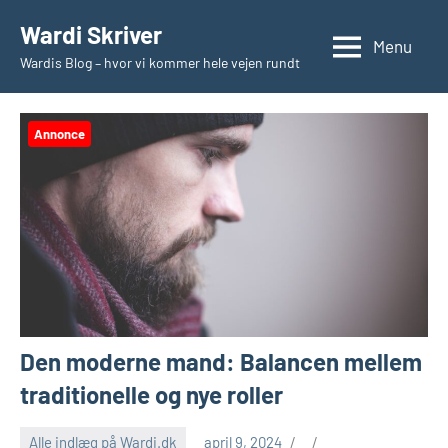
Videre
Wardi Skriver
til
Menu
Wardis Blog – hvor vi kommer hele vejen rundt
indhold
Annonce
Den moderne mand: Balancen mellem
traditionelle og nye roller
Alle indlæg på Wardi.dk
april 9, 2024