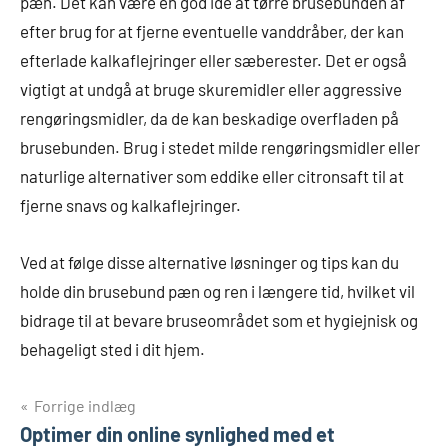
pæn. Det kan være en god idé at tørre brusebunden af
efter brug for at fjerne eventuelle vanddråber, der kan
efterlade kalkaflejringer eller sæberester. Det er også
vigtigt at undgå at bruge skuremidler eller aggressive
rengøringsmidler, da de kan beskadige overfladen på
brusebunden. Brug i stedet milde rengøringsmidler eller
naturlige alternativer som eddike eller citronsaft til at
fjerne snavs og kalkaflejringer.
Ved at følge disse alternative løsninger og tips kan du
holde din brusebund pæn og ren i længere tid, hvilket vil
bidrage til at bevare bruseområdet som et hygiejnisk og
behageligt sted i dit hjem.
Indlægsnavigation
Forrige indlæg
Optimer din online synlighed med et