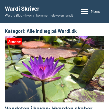
Videre
Wardi Skriver
til
Menu
Wardis Blog – hvor vi kommer hele vejen rundt
indhold
Kategori:
Alle indlæg på Wardi.dk
Annonce
Vandsten i haven: Hvordan skaber