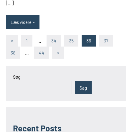
[…]
Læs videre
Indlægsinddeling
Forrige
«
1
…
34
35
36
37
indlæg
Næste
38
…
44
»
indlæg
Søg
Søg
Recent Posts